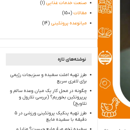
صنعت خدمات غذایی
(1)
مقالات
(150)
میانوعده پروتئینی
(14)
نوشته‌های تازه
طرز تهیه املت سفیده و سبزیجات رژیمی
برای لاغری سریع
چگونه در محل کار یک میان‌ وعده سالم و
پرپروتئین بخوریم؟ (بررسی تلارول و
تلاویچ)
طرز تهیه پنکیک پروتئینی ورزشی در ۵
دقیقه با سفیده مایع
سفیده تخم مرغ مایع چیست؟ مزایا و