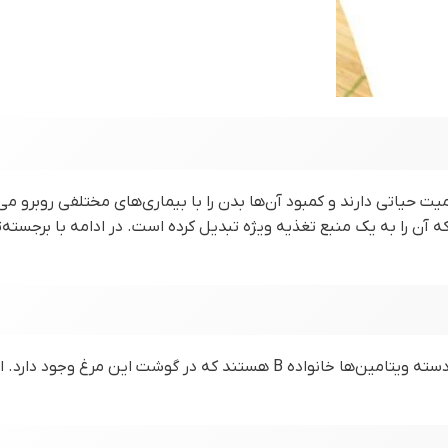
ت حیاتی دارند و کمبود آن‌ها بدن را با بیماری‌های مختلفی روبرو م
ن‌ را به یک منبع تغذیه ویژه‌ تبدیل کرده است. در ادامه با برجسته‌ت
مرغ سیاه منبع خوبی از ویتامین B است؛ ویتامین B۱، B۲، B۶ و B۱۲ از دسته ویتامین‌ها خانواده B هستند که در گو