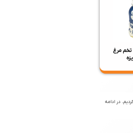
تخم مرغ
زه
یم. در ادامه